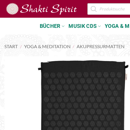
Zum
Products
search
Inhalt
springen
BÜCHER
MUSIK CDS
YOGA & M
START
/
YOGA & MEDITATION
/
AKUPRESSURMATTEN