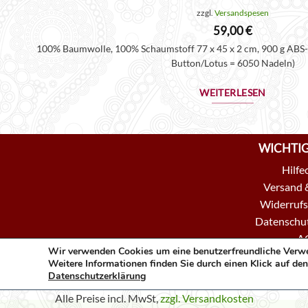
zzgl.
Versandspesen
59,00
€
100% Baumwolle, 100% Schaumstoff 77 x 45 x 2 cm, 900 g ABS-
Button/Lotus = 6050 Nadeln)
WEITERLESEN
WICHTIG
Hilfe
Versand 
Widerrufs
Datenschut
A
Wir verwenden Cookies um eine benutzerfreundliche Verw
Kon
Weitere Informationen finden Sie durch einen Klick auf den
Datenschutzerklärung
Alle Preise incl. MwSt,
zzgl. Versandkosten