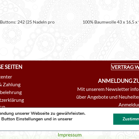
Buttons: 242 (25 Nadeln pro
100% Baumwolle 43 x 16,5 x 
E SEITEN
VERTRAG W
center
ANMELDUNG ZU
& Zahlung
Mit unserem Newsletter infor
belehrung
über Angebote und Neuheiten
zerklärung
Anmeldun
GB
endung unserer Webseite zu gewährleisten.
ZUR AN
takt
 Button Einstellungen und in unserer
Zustim
Impressum