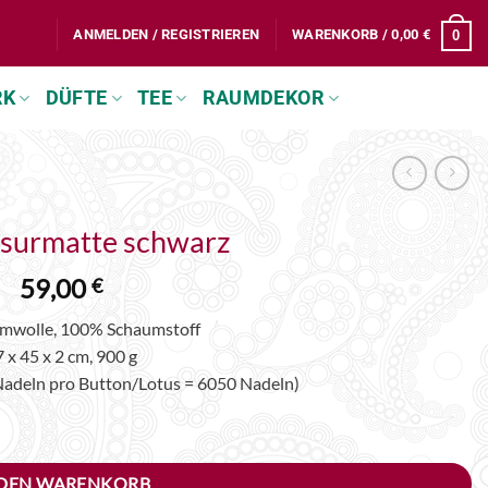
ANMELDEN / REGISTRIEREN
WARENKORB /
0,00
€
0
RK
DÜFTE
TEE
RAUMDEKOR
surmatte schwarz
59,00
€
mwolle, 100% Schaumstoff
 x 45 x 2 cm, 900 g
Nadeln pro Button/Lotus = 6050 Nadeln)
Alternative:
 DEN WARENKORB