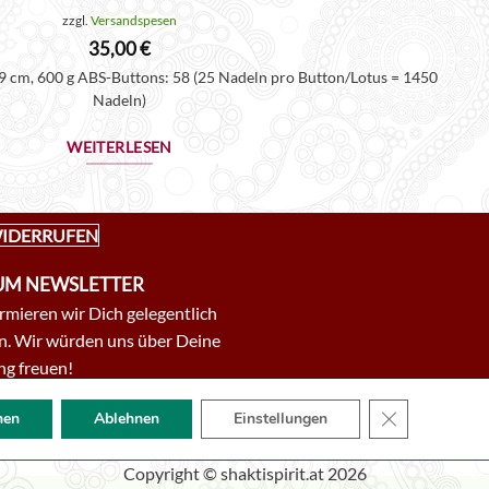
zzgl.
Versandspesen
35,00
€
9 cm, 600 g ABS-Buttons: 58 (25 Nadeln pro Button/Lotus = 1450
Nadeln)
WEITERLESEN
IDERRUFEN
M NEWSLETTER
mieren wir Dich gelegentlich
. Wir würden uns über Deine
g freuen!
MELDUNG
GDPR COOKI
men
Ablehnen
Einstellungen
Copyright © shaktispirit.at 2026