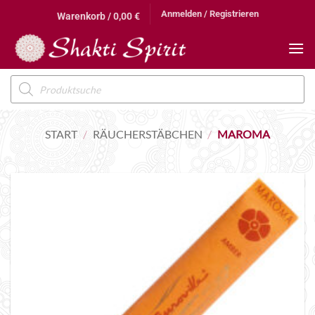
Zum
Anmelden / Registrieren
Warenkorb /
0,00
€
Inhalt
springen
Products
search
START
/
RÄUCHERSTÄBCHEN
/
MAROMA