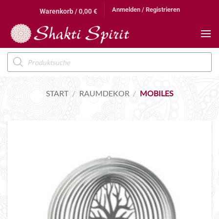
Zum
Anmelden / Registrieren
Warenkorb /
0,00
€
Inhalt
springen
Products
search
START
/
RAUMDEKOR
/
MOBILES