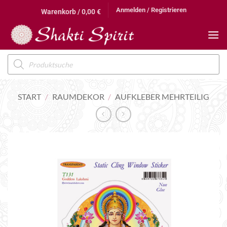
Zum
Anmelden / Registrieren
Warenkorb /
0,00
€
Inhalt
springen
Products
search
START
/
RAUMDEKOR
/
AUFKLEBER MEHRTEILIG