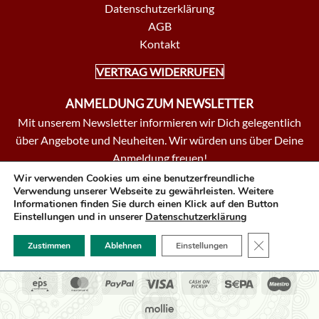
Datenschutzerklärung
AGB
Kontakt
VERTRAG WIDERRUFEN
ANMELDUNG ZUM NEWSLETTER
Mit unserem Newsletter informieren wir Dich gelegentlich
über Angebote und Neuheiten. Wir würden uns über Deine
Anmeldung freuen!
Wir verwenden Cookies um eine benutzerfreundliche
ZUR ANMELDUNG
Verwendung unserer Webseite zu gewährleisten. Weitere
Informationen finden Sie durch einen Klick auf den Button
Einstellungen und in unserer
Datenschutzerklärung
Alle Preise incl. MwSt,
zzgl. Versandkosten
GDPR COOK
Impressum
Zustimmen
Ablehnen
Einstellungen
Copyright © shaktispirit.at 2026
Eps
MasterCard
PayPal
Visa
Cash
Sepa
Maes
on
Mollie
Pickup