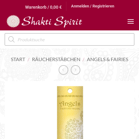
Zum
Anmelden / Registrieren
Warenkorb /
0,00
€
Inhalt
springen
Products
search
START
/
RÄUCHERSTÄBCHEN
/
ANGELS & FAIRIES