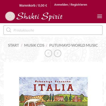
Zum
Anmelden / Registrieren
Warenkorb /
0,00
€
Inhalt
springen
Products
search
START
/
MUSIK CDS
/
PUTUMAYO WORLD MUSIC