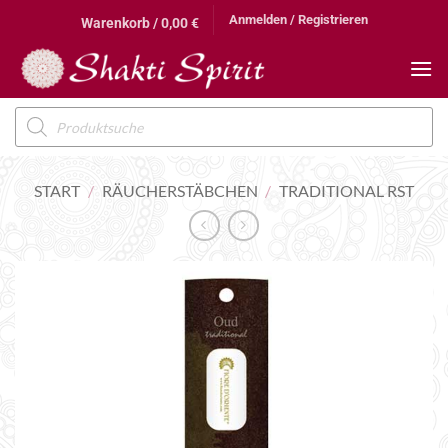
Zum
Anmelden / Registrieren
Warenkorb /
0,00
€
Inhalt
springen
Products
search
START
/
RÄUCHERSTÄBCHEN
/
TRADITIONAL RST