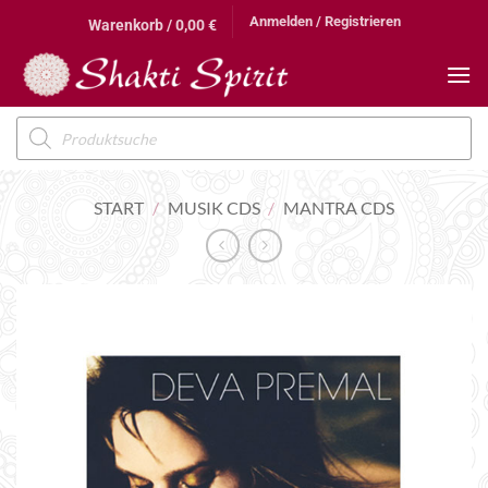
Zum
Anmelden / Registrieren
Warenkorb /
0,00
€
Inhalt
springen
Products
search
START
/
MUSIK CDS
/
MANTRA CDS