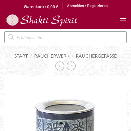
Zum
Anmelden / Registrieren
Warenkorb /
0,00
€
Inhalt
springen
Products
search
START
/
RÄUCHERWERK
/
RÄUCHERGEFÄSSE