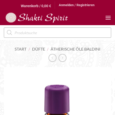
Zum
Anmelden / Registrieren
Warenkorb /
0,00
€
Inhalt
springen
Products
search
START
/
DÜFTE
/
ÄTHERISCHE ÖLE BALDINI